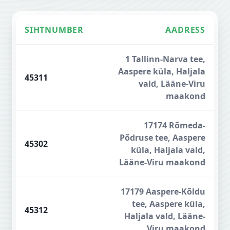
SIHTNUMBER
AADRESS
Lääne-Virumaa sihtnumbrid
1 Tallinn-Narva tee,
Aaspere küla, Haljala
45311
vald, Lääne-Viru
maakond
17174 Rõmeda-
Põdruse tee, Aaspere
45302
küla, Haljala vald,
Lääne-Viru maakond
17179 Aaspere-Kõldu
tee, Aaspere küla,
45312
Haljala vald, Lääne-
Viru maakond