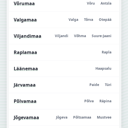
Võrumaa
Võru
Antsla
Valgamaa
Valga
Tõrva
Otepää
Viljandimaa
Viljandi
Võhma
Suure-Jaani
Raplamaa
Rapla
Läänemaa
Haapsalu
Järvamaa
Paide
Türi
Põlvamaa
Põlva
Räpina
Jõgevamaa
Jõgeva
Põltsamaa
Mustvee