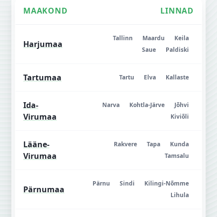
MAAKOND
LINNAD
Tallinn
Maardu
Keila
Harjumaa
Saue
Paldiski
Tartumaa
Tartu
Elva
Kallaste
Ida-
Narva
Kohtla-Järve
Jõhvi
Virumaa
Kiviõli
Lääne-
Rakvere
Tapa
Kunda
Virumaa
Tamsalu
Pärnu
Sindi
Kilingi-Nõmme
Pärnumaa
Lihula