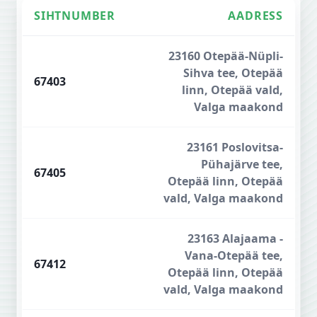
SIHTNUMBER
AADRESS
Otepää sihtnumbrid
23160 Otepää-Nüpli-
Sihva tee, Otepää
67403
linn, Otepää vald,
Valga maakond
23161 Poslovitsa-
Pühajärve tee,
67405
Otepää linn, Otepää
vald, Valga maakond
23163 Alajaama -
Vana-Otepää tee,
67412
Otepää linn, Otepää
vald, Valga maakond