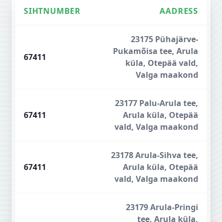
SIHTNUMBER
AADRESS
Valgamaa sihtnumbrid
23175 Pühajärve-
Pukamõisa tee, Arula
67411
küla, Otepää vald,
Valga maakond
23177 Palu-Arula tee,
67411
Arula küla, Otepää
vald, Valga maakond
23178 Arula-Sihva tee,
67411
Arula küla, Otepää
vald, Valga maakond
23179 Arula-Pringi
tee, Arula küla,