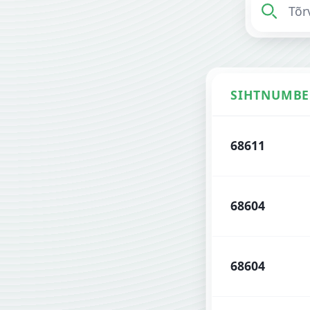
SIHTNUMBE
Tõrva sihtnumbr
68611
68604
68604