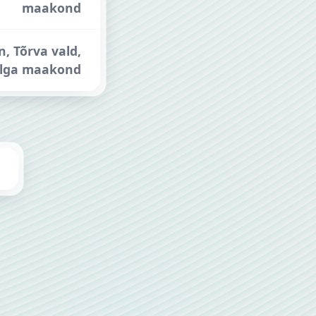
maakond
n, Tõrva vald,
lga maakond