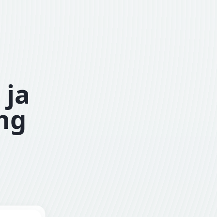
 ja
ing