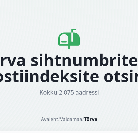
rva sihtnumbrite
stiindeksite ots
Kokku 2 075 aadressi
Avaleht
/
Valgamaa
/
Tõrva
dress