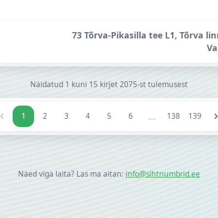
73 Tõrva-Pikasilla tee L1, Tõrva lin
Va
Näidatud
1
kuni
15
kirjet
2075-st
tulemusest
...
1
2
3
4
5
6
138
139
Näed viga laita? Las ma aitan:
info@sihtnumbrid.ee