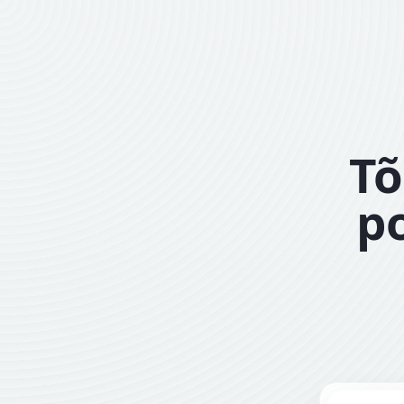
Tõ
po
Sisesta aa