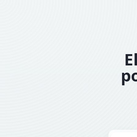
E
po
Sisesta aa