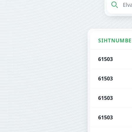
SIHTNUMBE
Elva sihtnumbrid
61503
61503
61503
61503