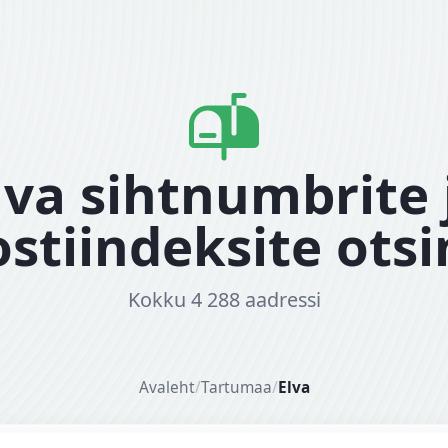
lva sihtnumbrite 
stiindeksite ots
Kokku 4 288 aadressi
Avaleht
/
Tartumaa
/
Elva
dress