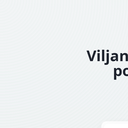
Vilja
po
Sisesta aa