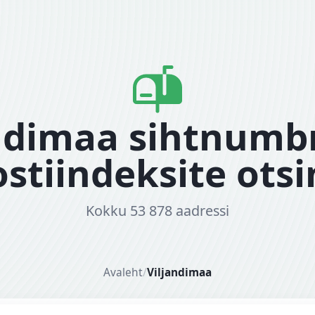
ndimaa sihtnumbr
stiindeksite ots
Kokku 53 878 aadressi
Avaleht
/
Viljandimaa
dress