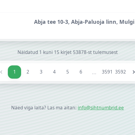
Abja tee 10-3, Abja-Paluoja linn, Mulgi 
Näidatud
1
kuni
15
kirjet
53878-st
tulemusest
...
1
2
3
4
5
6
3591
3592
Näed viga laita? Las ma aitan:
info@sihtnumbrid.ee