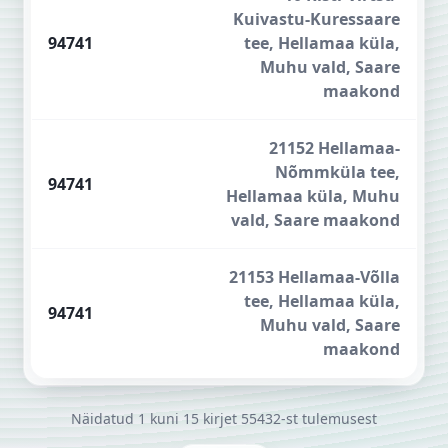
Kuivastu-Kuressaare
94741
tee, Hellamaa küla,
Muhu vald, Saare
maakond
21152 Hellamaa-
Nõmmküla tee,
94741
Hellamaa küla, Muhu
vald, Saare maakond
21153 Hellamaa-Võlla
tee, Hellamaa küla,
94741
Muhu vald, Saare
maakond
Näidatud
1
kuni
15
kirjet
55432-st
tulemusest