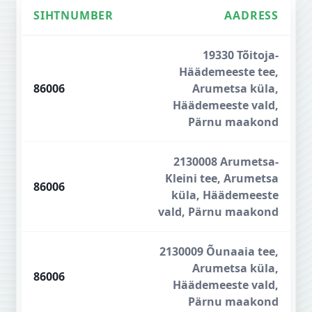
SIHTNUMBER
AADRESS
Pärnumaa sihtnumbrid
19330 Tõitoja-
Häädemeeste tee,
86006
Arumetsa küla,
Häädemeeste vald,
Pärnu maakond
2130008 Arumetsa-
Kleini tee, Arumetsa
86006
küla, Häädemeeste
vald, Pärnu maakond
2130009 Õunaaia tee,
Arumetsa küla,
86006
Häädemeeste vald,
Pärnu maakond